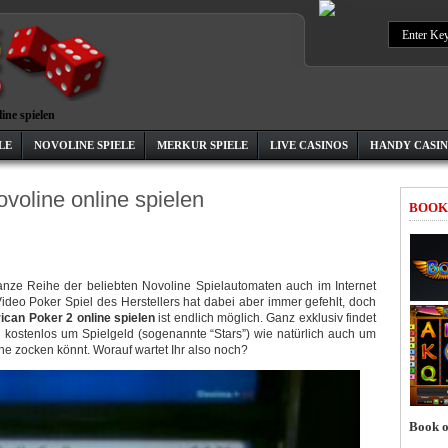
ine spielen
LE
NOVOLINE SPIELE
MERKUR SPIELE
LIVE CASINOS
HANDY CASI
voline online spielen
BOOK 
e ganze Reihe der beliebten Novoline Spielautomaten auch im Internet
Video Poker Spiel des Herstellers hat dabei aber immer gefehlt, doch
can Poker 2 online spielen
ist endlich möglich. Ganz exklusiv findet
hl kostenlos um Spielgeld (sogenannte “Stars”) wie natürlich auch um
e zocken könnt. Worauf wartet Ihr also noch?
Book o