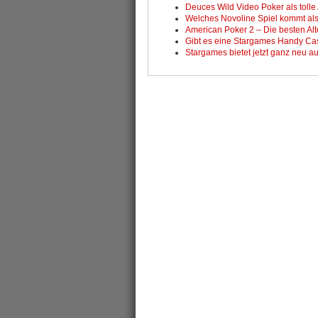
Deuces Wild Video Poker als tolle
Welches Novoline Spiel kommt al
American Poker 2 – Die besten Al
Gibt es eine Stargames Handy Ca
Stargames bietet jetzt ganz neu a