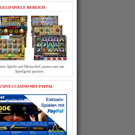
LGELD SPIELE BEREICH
ino Spiele auf DeutscheCasinos.net um
Spielgeld spielen
SIVES CASINO MIT PAYPAL