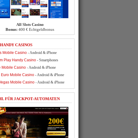
All Slots Casino
Bonus:
400 € Echtgeldbonus
 HANDY CASINOS
ts Mobile Casino
- Android & iPhone
um Play Handy Casino
- Smartphones
e Mobile Casino
- Android & iPhone
 Euro Mobile Casino
- Android & iPhone
Vegas Mobile Casino
- Android & iPhone
AHL FÜR JACKPOT-AUTOMATEN