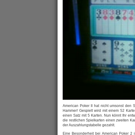
American Poker II hat nicht umsonst den Sp
Hammer! Gespielt wird mit einem 52 Karte
einen Satz mit 5 Karten. Nun könnt Ihr en
die restlichen Spielkarten einen zweiten K
der Auszahlungstabelle gezahlt.
Eine Besonderheit bei American Poker 2 i