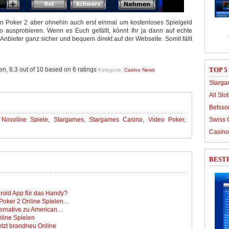
n Poker 2 aber ohnehin auch erst einmal um kostenloses Spielgeld
ko ausprobieren. Wenn es Euch gefällt, könnt Ihr ja dann auf echte
Anbieter ganz sicher und bequem direkt auf der Webseite. Somit fällt
len
,
8.3
out of
10
based on
6
ratings
TOP 5
Kategorie:
Casino News
Starga
All Slo
Betsso
,
Novoline Spiele
,
Stargames
,
Stargames Casino
,
Video Poker
,
Swiss 
Casino
BEST
droid App für das Handy?
Poker 2 Online Spielen…
lternative zu American…
line Spielen
etzt brandneu Online