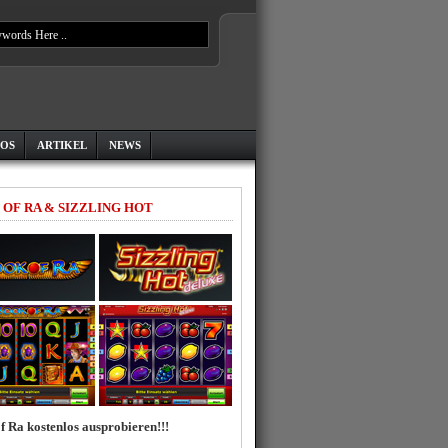
NOS
ARTIKEL
NEWS
OF RA & SIZZLING HOT
f Ra kostenlos ausprobieren!!!