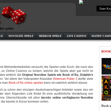
ine spielen
LE
NOVOLINE SPIELE
MERKUR SPIELE
LIVE CASINOS
HANDY CASI
BOOK 
und Webseitenbetreiber versucht, die Spieler unter Euch, die nach den
 zu Online Casinos zu locken, welche die Spiele aber gar nicht im
aber wirklich die
Original Novoline Spiele wie Book of Ra, Dolphin’s
len. Vor allem der Videopoker-Klassiker
American Poker 2
dürfte viele
ss man
Book of Ra online spielen
kann ist natürlich wirklich klasse.
ch ja schon den einzigen deutschsprachigen Anbieter sowie das ein
ter dem folgenden Link findet Ihr eine ausführliche Vorstellung von
ine Übersichtsseite mit allen
bereits online verfügbaren Novoline
die bereits in Kürze kommen sollen.
Book o