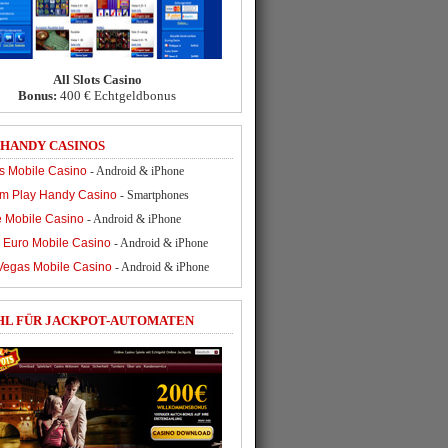
All Slots Casino
Bonus:
400 € Echtgeldbonus
 HANDY CASINOS
ts Mobile Casino
- Android & iPhone
um Play Handy Casino
- Smartphones
e Mobile Casino
- Android & iPhone
 Euro Mobile Casino
- Android & iPhone
Vegas Mobile Casino
- Android & iPhone
AHL FÜR JACKPOT-AUTOMATEN