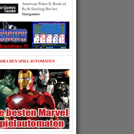
American Poker II, Book of
Ra & Sizzling Hot bei
Stargames
RHELDEN SPIELAUTOMATEN