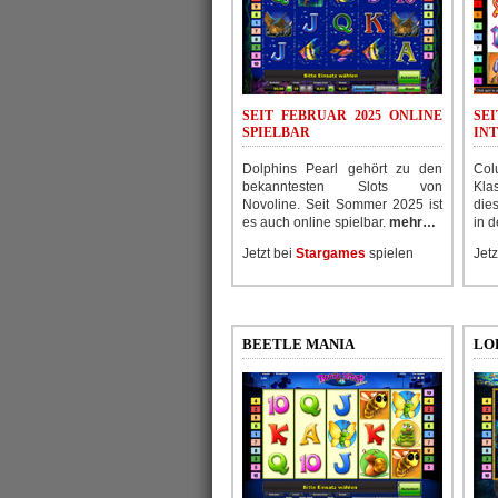
SEIT FEBRUAR 2025 ONLINE
SE
SPIELBAR
IN
Dolphins Pearl gehört zu den
Col
bekanntesten Slots von
Kla
Novoline. Seit Sommer 2025 ist
die
es auch online spielbar.
mehr…
in d
Jetzt bei
Stargames
spielen
Jetz
BEETLE MANIA
LO