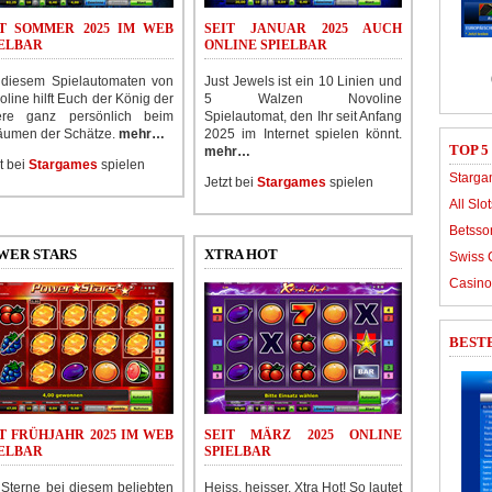
IT SOMMER 2025 IM WEB
SEIT JANUAR 2025 AUCH
IELBAR
ONLINE SPIELBAR
 diesem Spielautomaten von
Just Jewels ist ein 10 Linien und
line hilft Euch der König der
5 Walzen Novoline
re ganz persönlich beim
Spielautomat, den Ihr seit Anfang
äumen der Schätze.
mehr…
2025 im Internet spielen könnt.
TOP 5
mehr…
t bei
Stargames
spielen
Starga
Jetzt bei
Stargames
spielen
All Slo
Betsso
WER STARS
XTRA HOT
Swiss 
Casino
BEST
T FRÜHJAHR 2025 IM WEB
SEIT MÄRZ 2025 ONLINE
IELBAR
SPIELBAR
 Sterne bei diesem beliebten
Heiss, heisser, Xtra Hot! So lautet