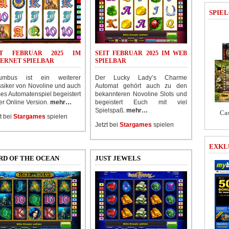
SPIE
IT FEBRUAR 2025 IM
SEIT FEBRUAR 2025 IM WEB
TERNET SPIELBAR
SPIELBAR
umbus ist ein weiterer
Der Lucky Lady’s Charme
ssiker von Novoline und auch
Automat gehört auch zu den
ses Automatenspiel begeistert
bekannteren Novoline Slots und
er Online Version.
mehr…
begeistert Euch mit viel
Spielspaß.
mehr…
Cas
t bei
Stargames
spielen
Jetzt bei
Stargames
spielen
EXKLU
RD OF THE OCEAN
JUST JEWELS