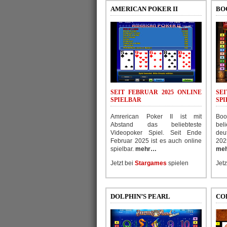
AMERICAN POKER II
BO
SEIT FEBRUAR 2025 ONLINE
SE
SPIELBAR
SP
Amrerican Poker II ist mit
Boo
Abstand das beliebteste
be
Videopoker Spiel. Seit Ende
deu
Februar 2025 ist es auch online
202
spielbar.
mehr…
me
Jetzt bei
Stargames
spielen
Jetz
DOLPHIN’S PEARL
CO