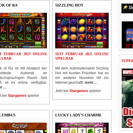
OK OF RA
SIZZLING HOT
IT FEBRUAR 2025 ONLINE
SEIT FEBRUAR 2025 ONLINE
IELBAR
SPIELBAR
SUPE
k of Ra ist mit Abstand der
Mit dem Automatenspiel Sizzling
liebteste Automat im
Hot mit bunten Früchten hat es
tschsprachigen Raum. Seit
ein weiterer Novoline Hit ins
5 ist es online verfügbar.
Internet geschafft.
mehr…
hr…
Jetzt bei
Stargames
spielen
t bei
Stargames
spielen
LUMBUS
LUCKY LADY’S CHARME