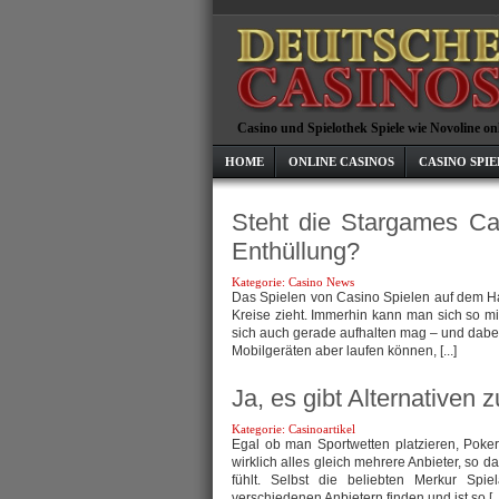
Casino und Spielothek Spiele wie Novoline onl
HOME
ONLINE CASINOS
CASINO SPIE
Steht die Stargames Ca
Enthüllung?
Kategorie:
Casino News
Das Spielen von Casino Spielen auf dem H
Kreise zieht. Immerhin kann man sich so mi
sich auch gerade aufhalten mag – und dabei
Mobilgeräten aber laufen können, [...]
Ja, es gibt Alternative
Kategorie:
Casinoartikel
Egal ob man Sportwetten platzieren, Poker
wirklich alles gleich mehrere Anbieter, so
fühlt. Selbst die beliebten Merkur Sp
verschiedenen Anbietern finden und ist so [..