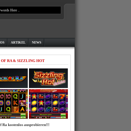
NOS
ARTIKEL
NEWS
OF RA & SIZZLING HOT
f Ra kostenlos ausprobieren!!!