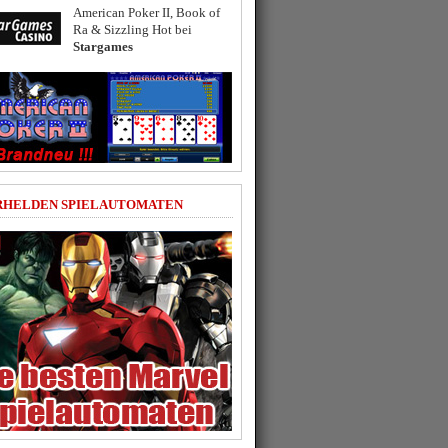
American Poker II, Book of
Ra & Sizzling Hot bei
Stargames
RHELDEN SPIELAUTOMATEN