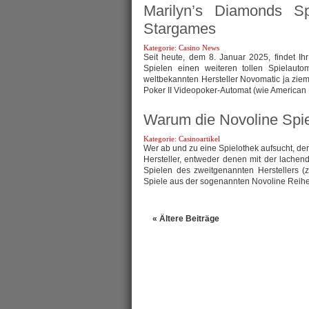
Marilyn’s Diamonds S
Stargames
Kategorie:
Casino News
Seit heute, dem 8. Januar 2025, findet I
Spielen einen weiteren tollen Spielaut
weltbekannten Hersteller Novomatic ja zieml
Poker II Videopoker-Automat (wie American Pok
Warum die Novoline Spiel
Kategorie:
Casinoartikel
Wer ab und zu eine Spielothek aufsucht, de
Hersteller, entweder denen mit der lache
Spielen des zweitgenannten Herstellers 
Spiele aus der sogenannten Novoline Reihe.
« Ältere Beiträge