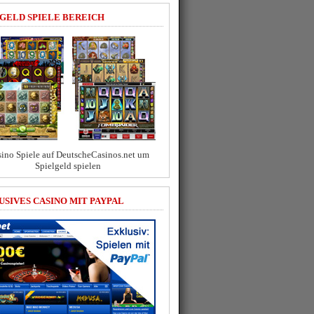
LGELD SPIELE BEREICH
ino Spiele auf DeutscheCasinos.net um
Spielgeld spielen
SIVES CASINO MIT PAYPAL