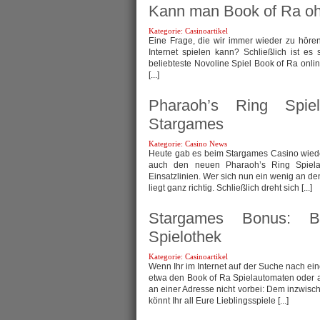
Kann man Book of Ra oh
Kategorie:
Casinoartikel
Eine Frage, die wir immer wieder zu hör
Internet spielen kann? Schließlich ist e
beliebteste Novoline Spiel Book of Ra onli
[...]
Pharaoh’s Ring Spie
Stargames
Kategorie:
Casino News
Heute gab es beim Stargames Casino wieder 
auch den neuen Pharaoh’s Ring Spiela
Einsatzlinien. Wer sich nun ein wenig an den
liegt ganz richtig. Schließlich dreht sich [...]
Stargames Bonus: Bo
Spielothek
Kategorie:
Casinoartikel
Wenn Ihr im Internet auf der Suche nach ein
etwa den Book of Ra Spielautomaten oder a
an einer Adresse nicht vorbei: Dem inzwis
könnt Ihr all Eure Lieblingsspiele [...]