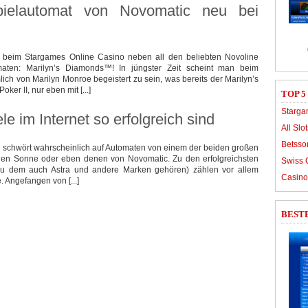
pielautomat von Novomatic neu bei
hr beim Stargames Online Casino neben all den beliebten Novoline
omaten: Marilyn’s Diamonds™! In jüngster Zeit scheint man beim
ich von Marilyn Monroe begeistert zu sein, was bereits der Marilyn’s
er II, nur eben mit [...]
TOP 5
Starga
e im Internet so erfolgreich sind
All Slo
Betsso
r schwört wahrscheinlich auf Automaten von einem der beiden großen
nden Sonne oder eben denen von Novomatic. Zu den erfolgreichsten
Swiss 
(zu dem auch Astra und andere Marken gehören) zählen vor allem
Casino
 Angefangen von [...]
BEST