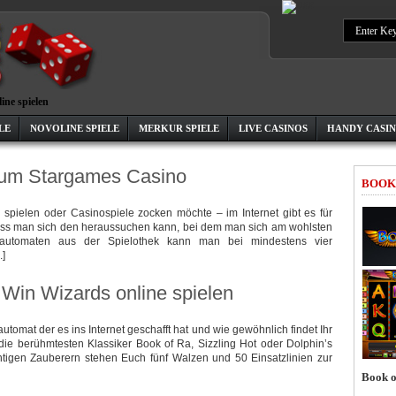
ine spielen
LE
NOVOLINE SPIELE
MERKUR SPIELE
LIVE CASINOS
HANDY CASI
n zum Stargames Casino
BOOK 
 spielen oder Casinospiele zocken möchte – im Internet gibt es für
 dass man sich den heraussuchen kann, bei dem man sich am wohlsten
ielautomaten aus der Spielothek kann man bei mindestens vier
.]
Win Wizards online spielen
tomat der es ins Internet geschafft hat und wie gewöhnlich findet Ihr
ie berühmtesten Klassiker Book of Ra, Sizzling Hot oder Dolphin’s
tigen Zauberern stehen Euch fünf Walzen und 50 Einsatzlinien zur
Book o