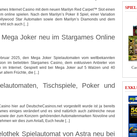
SPIE
rgames Internet Casino mit dem neuen Marilyn Red Carpet™ Slot einen
online spielen. Nach dem Marilyn’s Poker II Spiel, einer Variation
ollywood Star Automaten sowie dem Marilyn’s Diamonds und dem
t sich auch [...]
 Mega Joker neu im Stargames Online
 Februar 2025, den Mega Joker Spielautomaten vom weltbekannten
sion im beliebten Stargames Casino, dem exklusiven Anbieter von
Cas
 im Internet. Gespielt wird bei Mega Joker auf 5 Walzen und 40
allem Früchte, die [...]
elautomaten, Tischspiele, Poker und
EXKLU
sino hier auf DeutscheCasinos.net vorgestellt wurde ist ja bereits
games einiges verändert und es sind natürlich auch zahlreiche neue
c sowie der zum Konzern gehörenden Automatenmarken Novoline und
en wir dies zum Anlaß, Euch heute [...]
elothek Spielautomat von Astra neu bei