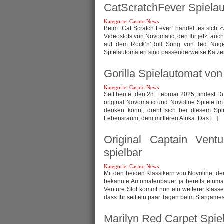
CatScratchFever Spiela
Kategorie:
Casino News
Beim “Cat Scratch Fever” handelt es sich 
Videoslots von Novomatic, den Ihr jetzt au
auf dem Rock’n’Roll Song von Ted Nuge
Spielautomaten sind passenderweise Katzen 
Gorilla Spielautomat von
Kategorie:
Casino News
Seit heute, den 28. Februar 2025, findest 
original Novomatic und Novoline Spiele im 
denken könnt, dreht sich bei diesem Sp
Lebensraum, dem mittleren Afrika. Das [...]
Original Captain Vent
spielbar
Kategorie:
Casino News
Mit den beiden Klassikern von Novoline, 
bekannte Automatenbauer ja bereits einm
Venture Slot kommt nun ein weiterer klasse
dass Ihr seit ein paar Tagen beim Stargames [
Marilyn Red Carpet Spie