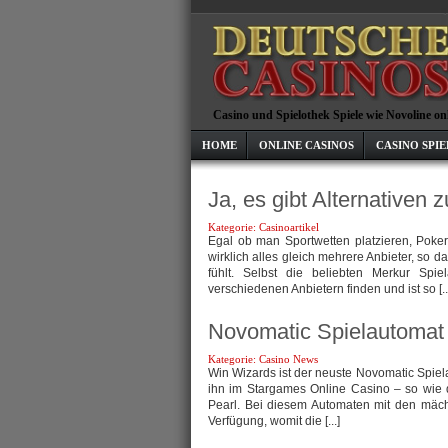
Casino und Spielothek Spiele wie Novoline onl
HOME
ONLINE CASINOS
CASINO SPIE
Ja, es gibt Alternative
Kategorie:
Casinoartikel
Egal ob man Sportwetten platzieren, Poker
wirklich alles gleich mehrere Anbieter, so
fühlt. Selbst die beliebten Merkur Sp
verschiedenen Anbietern finden und ist so [..
Novomatic Spielautomat 
Kategorie:
Casino News
Win Wizards ist der neuste Novomatic Spielau
ihn im Stargames Online Casino – so wie d
Pearl. Bei diesem Automaten mit den mäch
Verfügung, womit die [...]