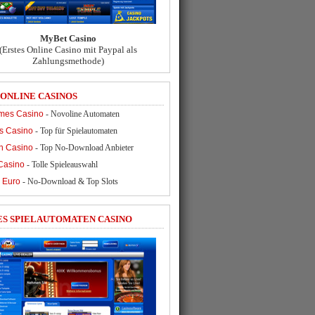
MyBet Casino
(Erstes Online Casino mit Paypal als
Zahlungsmethode)
 ONLINE CASINOS
mes Casino
- Novoline Automaten
ts Casino
- Top für Spielautomaten
n Casino
- Top No-Download Anbieter
Casino
- Tolle Spieleauswahl
 Euro
- No-Download & Top Slots
ES SPIELAUTOMATEN CASINO