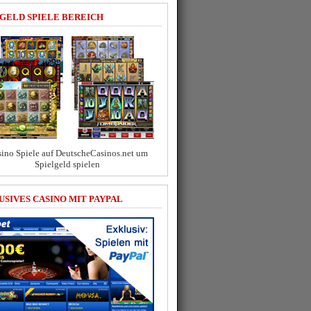
LGELD SPIELE BEREICH
ino Spiele auf DeutscheCasinos.net um
Spielgeld spielen
SIVES CASINO MIT PAYPAL