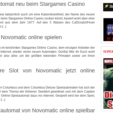
utomat neu beim Stargames Casino
zwar tatsächlich auch um eine Katzenkrankheit, der Name des neuen
ch beim Stargames Online Casino zocken könnt, basiert wohl aber eher
nt aus dem Jahr 1977. Auf den 5 Walzen des CatScratchFever
[...]
 Novomatic online spielen
Du im berühmten Stargames Online Casino, dem einzigen Anbieter der
SUPE
Internet, wieder einen neuen Automaten: Gorilla! Wie Ihr Euch wohl
iel also alles um die größten lebenden Primaten sowie um ihren
ure Slot von Novomatic jetzt online
dem Columbus und dem Columbus Deluxe Spielautomaten hat sich der
al dem Thema der früheren Seefahrt gewidmet und mit dem Captain
 Online-Spielautomat dazu ins Internet. Gespielt wird bei dem Spiel,
...]
lautomat von Novomatic online spielbar