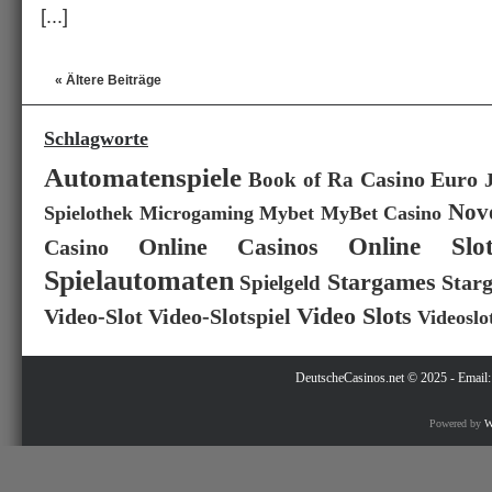
[...]
« Ältere Beiträge
Schlagworte
Automatenspiele
Casino Euro
Book of Ra
Novo
Spielothek
Microgaming
Mybet
MyBet Casino
Online Slot
Online Casinos
Casino
Spielautomaten
Stargames
Star
Spielgeld
Video Slots
Video-Slot
Video-Slotspiel
Videoslo
DeutscheCasinos.net © 2025 - Email: in
Powered by
W