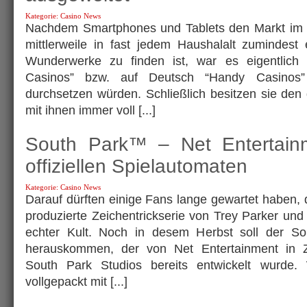
Kategorie:
Casino News
Nachdem Smartphones und Tablets den Markt im 
mittlerweile in fast jedem Haushalalt zumindest 
Wunderwerke zu finden ist, war es eigentlich 
Casinos” bzw. auf Deutsch “Handy Casinos
durchsetzen würden. Schließlich besitzen sie den
mit ihnen immer voll [...]
South Park™ – Net Entertainm
offiziellen Spielautomaten
Kategorie:
Casino News
Darauf dürften einige Fans lange gewartet haben, d
produzierte Zeichentrickserie von Trey Parker und 
echter Kult. Noch in desem Herbst soll der S
herauskommen, der von Net Entertainment in 
South Park Studios bereits entwickelt wurde.
vollgepackt mit [...]