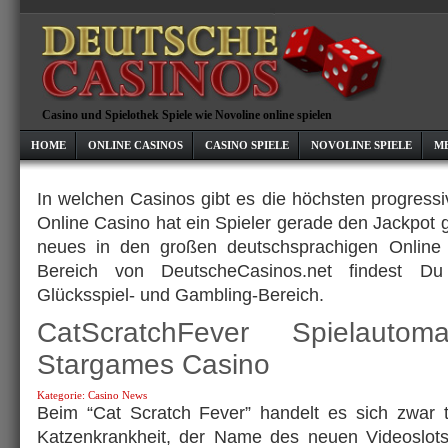
Casino und Spielothek Spiele wie Novoline online spielen
HOME
ONLINE CASINOS
CASINO SPIELE
NOVOLINE SPIELE
ME
In welchen Casinos gibt es die höchsten progress
Online Casino hat ein Spieler gerade den Jackpot 
neues in den großen deutschsprachigen Online
Bereich von DeutscheCasinos.net findest D
Glücksspiel- und Gambling-Bereich.
CatScratchFever Spielaut
Stargames Casino
Kategorie:
Casino News
Beim “Cat Scratch Fever” handelt es sich zwar 
Katzenkrankheit, der Name des neuen Videoslots