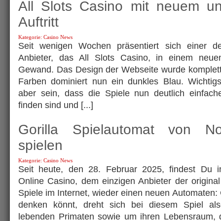
All Slots Casino mit neuem u
Auftritt
Kategorie:
Casino News
Seit wenigen Wochen präsentiert sich einer de
Anbieter, das All Slots Casino, in einem neu
Gewand. Das Design der Webseite wurde komplett 
Farben dominiert nun ein dunkles Blau. Wichtig
aber sein, dass die Spiele nun deutlich einfache
finden sind und [...]
Gorilla Spielautomat von No
spielen
Kategorie:
Casino News
Seit heute, den 28. Februar 2025, findest Du
Online Casino, dem einzigen Anbieter der origina
Spiele im Internet, wieder einen neuen Automaten: 
denken könnt, dreht sich bei diesem Spiel al
lebenden Primaten sowie um ihren Lebensraum, d