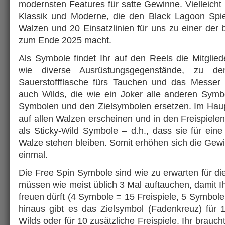
modernsten Features für satte Gewinne. Vielleicht 
Klassik und Moderne, die den Black Lagoon Spie
Walzen und 20 Einsatzlinien für uns zu einer der
zum Ende 2025 macht.
Als Symbole findet Ihr auf den Reels die Mitglie
wie diverse Ausrüstungsgegenstände, zu de
Sauerstoffflasche fürs Tauchen und das Messer z
auch Wilds, die wie ein Joker alle anderen Sym
Symbolen und den Zielsymbolen ersetzen. Im Haupt
auf allen Walzen erscheinen und in den Freispiele
als Sticky-Wild Symbole – d.h., dass sie für ein
Walze stehen bleiben. Somit erhöhen sich die Gew
einmal.
Die Free Spin Symbole sind wie zu erwarten für die
müssen wie meist üblich 3 Mal auftauchen, damit Ih
freuen dürft (4 Symbole = 15 Freispiele, 5 Symbole
hinaus gibt es das Zielsymbol (Fadenkreuz) für 1
Wilds oder für 10 zusätzliche Freispiele. Ihr brauch