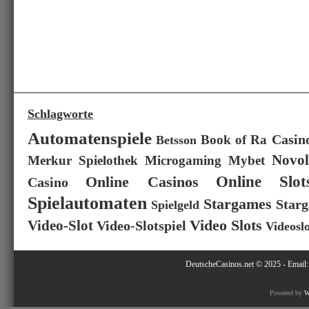
Schlagworte
Automatenspiele
Casin
Book of Ra
Betsson
Novol
Merkur Spielothek
Microgaming
Mybet
Online Slot
Online Casinos
Casino
Spielautomaten
Stargames
Star
Spielgeld
Video Slots
Video-Slot
Video-Slotspiel
Videoslo
DeutscheCasinos.net © 2025 - Email: in
Powered by
W