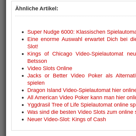
Ähnliche Artikel:
Super Nudge 6000: Klassischen Spielautomat
Eine enorme Auswahl erwartet Dich bei di
Slot!
Kings of Chicago Video-Spielautomat ne
Betsson
Video Slots Online
Jacks or Better Video Poker als Alterna
spielen
Dragon Island Video-Spielautomat hier onlin
All American Video Poker kann man hier onli
Yggdrasil Tree of Life Spielautomat online sp
Was sind die besten Video Slots zum online 
Neuer Video-Slot: Kings of Cash