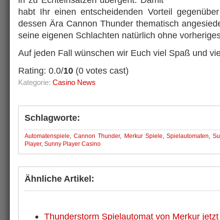
habt Ihr einen entscheidenden Vorteil gegenübe
dessen Ära Cannon Thunder thematisch angesiedelt
seine eigenen Schlachten natürlich ohne vorherige
Auf jeden Fall wünschen wir Euch viel Spaß und vi
Rating: 0.0/
10
(0 votes cast)
Kategorie:
Casino News
Schlagworte:
Automatenspiele
,
Cannon Thunder
,
Merkur Spiele
,
Spielautomaten
,
Su
Player
,
Sunny Player Casino
Ähnliche Artikel:
Thunderstorm Spielautomat von Merkur jetzt 