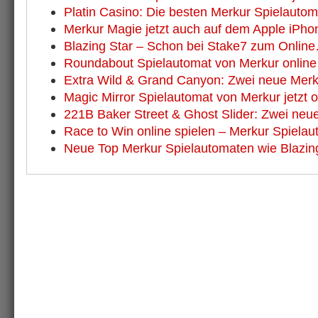
Platin Casino: Die besten Merkur Spielautom
Merkur Magie jetzt auch auf dem Apple iPho
Blazing Star – Schon bei Stake7 zum Onlin
Roundabout Spielautomat von Merkur online
Extra Wild & Grand Canyon: Zwei neue Mer
Magic Mirror Spielautomat von Merkur jetzt o
221B Baker Street & Ghost Slider: Zwei ne
Race to Win online spielen – Merkur Spielau
Neue Top Merkur Spielautomaten wie Blazin