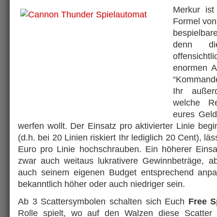
Merkur ist
Formel von
bespielbar
denn di
offensicht
enormen An
“Kommande
Ihr außer
welche R
eures Geld
werfen wollt. Der Einsatz pro aktivierter Linie begi
(d.h. bei 20 Linien riskiert Ihr lediglich 20 Cent), l
Euro pro Linie hochschrauben. Ein höherer Einsa
zwar auch weitaus lukrativere Gewinnbeträge, 
auch seinem eigenen Budget entsprechend anpa
bekanntlich höher oder auch niedriger sein.
Ab 3 Scattersymbolen schalten sich Euch
Free S
Rolle spielt, wo auf den Walzen diese Scatter