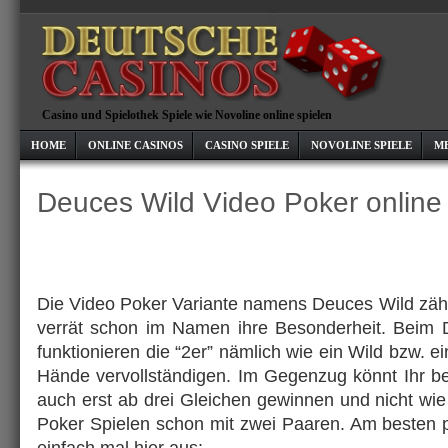
Casino und Spielothek Spiele wie Novoline online spielen
HOME
ONLINE CASINOS
CASINO SPIELE
NOVOLINE SPIELE
ME
Deuces Wild Video Poker online 
Die Video Poker Variante namens Deuces Wild zähl
verrät schon im Namen ihre Besonderheit. Beim 
funktionieren die “2er” nämlich wie ein Wild bzw. 
Hände vervollständigen. Im Gegenzug könnt Ihr be
auch erst ab drei Gleichen gewinnen und nicht wie
Poker Spielen schon mit zwei Paaren. Am besten pr
einfach mal hier aus: