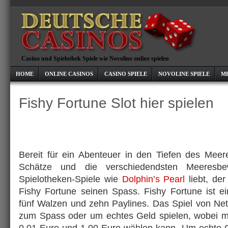
Casino und Spielothek Spiele wie Novoline online spielen
HOME
ONLINE CASINOS
CASINO SPIELE
NOVOLINE SPIELE
ME
Fishy Fortune Slot hier spielen
Bereit für ein Abenteuer in den Tiefen des Mee
Schätze und die verschiedendsten Meeresb
Spielotheken-Spiele wie
Dolphin’s Pearl
liebt, der
Fishy Fortune seinen Spass. Fishy Fortune ist ei
fünf Walzen und zehn Paylines. Das Spiel von Ne
zum Spass oder um echtes Geld spielen, wobei m
0,01 Euro und 1,00 Euro wählen kann. Um echte 