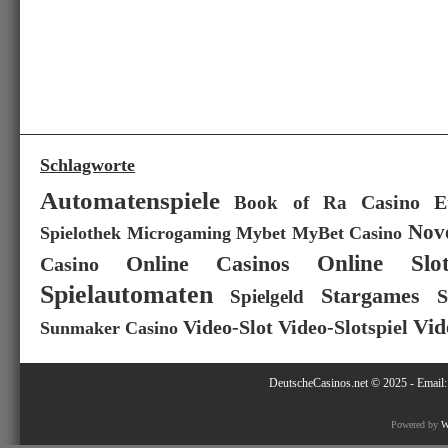
Schlagworte
Automatenspiele
Casino E
Book of Ra
Novo
Spielothek
Microgaming
Mybet
MyBet Casino
Online Slot
Online Casinos
Casino
Spielautomaten
Stargames
S
Spielgeld
Vid
Video-Slot
Video-Slotspiel
Sunmaker Casino
DeutscheCasinos.net © 2025 - Email: in
Powered by
W