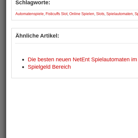
Schlagworte:
Automatenspiele
,
Fisticuffs Slot
,
Online Spielen
,
Slots
,
Spielautomaten
,
S
Ähnliche Artikel:
Die besten neuen NetEnt Spielautomaten i
Spielgeld Bereich