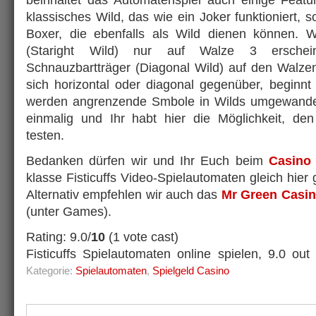
klassisches Wild, das wie ein Joker funktioniert, 
Boxer, die ebenfalls als Wild dienen können. 
(Staright Wild) nur auf Walze 3 erschei
Schnauzbartträger (Diagonal Wild) auf den Walzen
sich horizontal oder diagonal gegenüber, beginn
werden angrenzende Smbole in Wilds umgewandelt
einmalig und Ihr habt hier die Möglichkeit, den
testen.
Bedanken dürfen wir und Ihr Euch beim
Casino
klasse Fisticuffs Video-Spielautomaten gleich hier 
Alternativ empfehlen wir auch das
Mr Green Casi
(unter Games).
Rating: 9.0/
10
(1 vote cast)
Fisticuffs Spielautomaten online spielen
,
9.0
out
Kategorie:
Spielautomaten
,
Spielgeld Casino