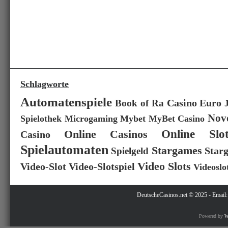
Schlagworte
Automatenspiele
Casino Euro
Book of Ra
Novo
Spielothek
Microgaming
Mybet
MyBet Casino
Online Slot
Online Casinos
Casino
Spielautomaten
Stargames
Star
Spielgeld
Video Slots
Video-Slot
Video-Slotspiel
Videoslo
DeutscheCasinos.net © 2025 - Email: in
Powered by
W