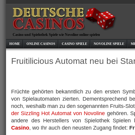
Casino und Spielothek Spiele wie Novoline online spielen
HOME
ONLINE CASINOS
CASINO SPIELE
NOVOLINE SPIELE
ME
Fruitilicious Automat neu bei St
Früchte gehörten bekanntlich zu den ersten Sym
von Spielautomaten zierten. Dementsprechend bel
noch, weshalb man zu den sogenannten Fruits-Slot
der Sizzling Hot Automat von Novoline
gehören. Spi
andere des Herstellers von Spielothek Spiele
Casino
, wo Ihr auch den neusten Zugang findet:
Fr