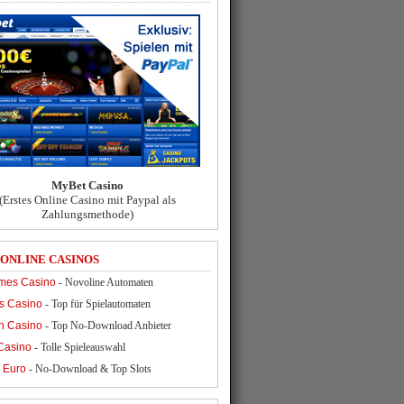
MyBet Casino
(Erstes Online Casino mit Paypal als
Zahlungsmethode)
 ONLINE CASINOS
mes Casino
- Novoline Automaten
ts Casino
- Top für Spielautomaten
n Casino
- Top No-Download Anbieter
Casino
- Tolle Spieleauswahl
 Euro
- No-Download & Top Slots