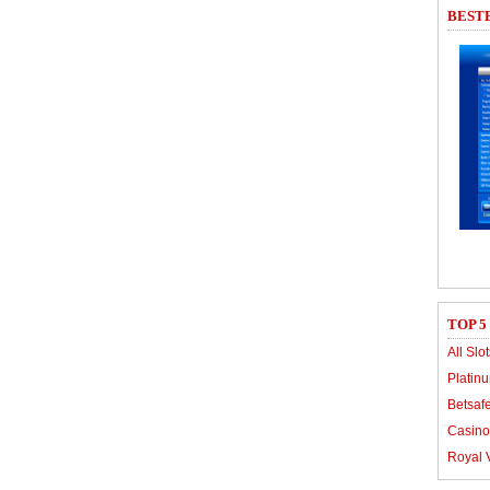
BEST
TOP 5
All Slo
Platin
Betsaf
Casino
Royal 