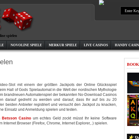
ine spielen
LE
NOVOLINE SPIELE
MERKUR SPIELE
LIVE CASINOS
HANDY CASI
ielen
BOOK 
eo-Slot mit einem der größten Jackpots der Online Glücksspiel
eim Hall of Gods Spielautomat in die Welt der nordischen Mythologie
beim brandneuen Automatenspiel der bekannten No-Download Casinos
en darauf gedreht zu werden und darauf, dass Ihr auf bis zu 20
der beiden Anbieter registriert und versucht den Jackpot zu knacken,
ohne Einsatz und Anmeldung spielen und testen.
m
Betsson Casino
um echtes Geld zockt müsst Ihr keine Software
 Internet Browser (Firefox, Chrome, Internet Explorer,..) spielen.