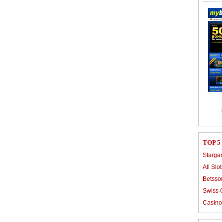
TOP 5
Starga
All Slo
Betsso
Swiss 
Casino