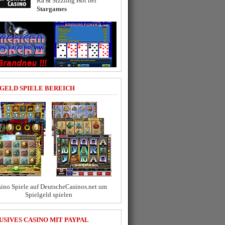
Ra & Sizzling Hot bei
Stargames
LGELD SPIELE BEREICH
ino Spiele auf DeutscheCasinos.net um
Spielgeld spielen
SIVES CASINO MIT PAYPAL