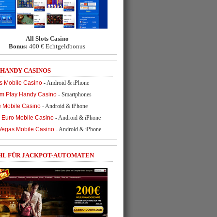
All Slots Casino
Bonus:
400 € Echtgeldbonus
 HANDY CASINOS
ts Mobile Casino
- Android & iPhone
um Play Handy Casino
- Smartphones
e Mobile Casino
- Android & iPhone
 Euro Mobile Casino
- Android & iPhone
Vegas Mobile Casino
- Android & iPhone
AHL FÜR JACKPOT-AUTOMATEN