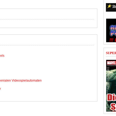
SUPE
els
genialen Videospielautomaten
r