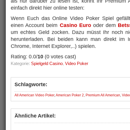
als nur darüber zu lesen ist, könnt Ihr Premium 
einfach direkt hier online testen:
Wenn Euch das Online Video Poker Spiel gefällt
einen Account beim
Casino Euro
oder dem
Bets
um echtes Geld zocken. Dazu müsst Ihr noch nic
herunterladen. Bei beiden kann man direkt im In
Chrome, Internet Explorer,..) spielen.
Rating: 0.0/
10
(0 votes cast)
Kategorie:
Spielgeld Casino
,
Video Poker
Schlagworte:
All American Video Poker
,
American Poker 2
,
Premium All American
,
Vide
Ähnliche Artikel: