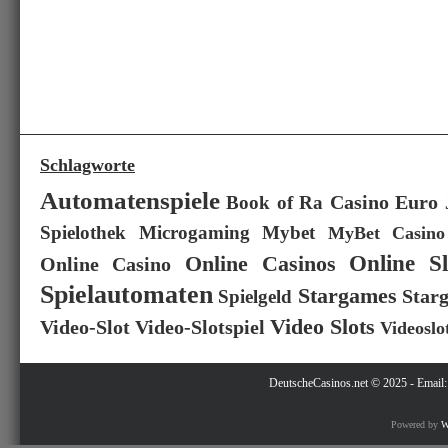
Schlagworte
Automatenspiele
Casino Euro
Book of Ra
Spielothek
Microgaming
Mybet
MyBet Casino
Online Sl
Online Casinos
Online Casino
Spielautomaten
Stargames
Star
Spielgeld
Video Slots
Video-Slot
Video-Slotspiel
Videoslo
DeutscheCasinos.net © 2025 - Email: in
Powered by
W