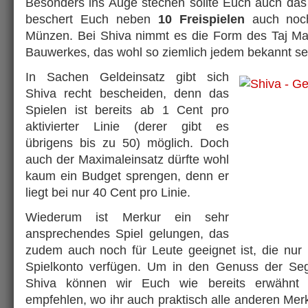
Besonders ins Auge stechen sollte Euch auch da
beschert Euch neben
10 Freispielen
auch noch
Münzen. Bei Shiva nimmt es die Form des Taj Ma
Bauwerkes, das wohl so ziemlich jedem bekannt sei
In Sachen Geldeinsatz gibt sich
Shiva recht bescheiden, denn das
Spielen ist bereits ab 1 Cent pro
aktivierter Linie (derer gibt es
übrigens bis zu 50) möglich. Doch
auch der Maximaleinsatz dürfte wohl
kaum ein Budget sprengen, denn er
liegt bei nur 40 Cent pro Linie.
Wiederum ist Merkur ein sehr
ansprechendes Spiel gelungen, das
zudem auch noch für Leute geeignet ist, die nur 
Spielkonto verfügen. Um in den Genuss der Se
Shiva können wir Euch wie bereits erwähn
empfehlen, wo ihr auch praktisch alle anderen Merk