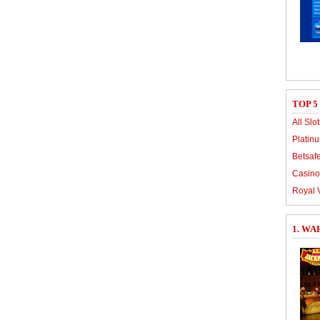
TOP 5
All Slo
Platin
Betsaf
Casino
Royal 
1. W