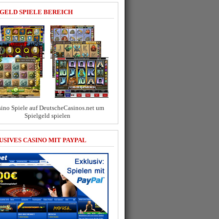
LGELD SPIELE BEREICH
ino Spiele auf DeutscheCasinos.net um
Spielgeld spielen
SIVES CASINO MIT PAYPAL