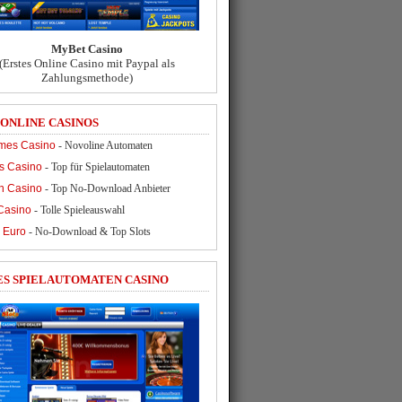
MyBet Casino
(Erstes Online Casino mit Paypal als
Zahlungsmethode)
 ONLINE CASINOS
mes Casino
- Novoline Automaten
ts Casino
- Top für Spielautomaten
n Casino
- Top No-Download Anbieter
Casino
- Tolle Spieleauswahl
 Euro
- No-Download & Top Slots
ES SPIELAUTOMATEN CASINO