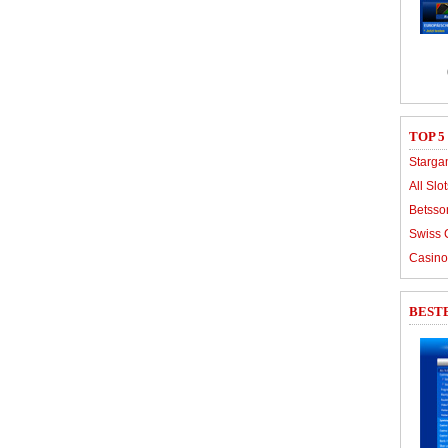
TOP 5
Starga
All Slo
Betsso
Swiss 
Casino
BEST