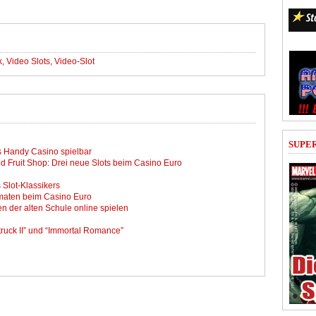
k
,
Video Slots
,
Video-Slot
SUPE
ots Handy Casino spielbar
nd Fruit Shop: Drei neue Slots beim Casino Euro
 Slot-Klassikers
maten beim Casino Euro
n der alten Schule online spielen
ruck II” und “Immortal Romance”