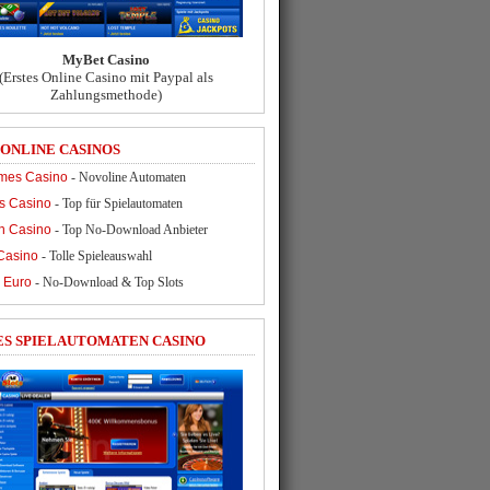
MyBet Casino
(Erstes Online Casino mit Paypal als
Zahlungsmethode)
 ONLINE CASINOS
mes Casino
- Novoline Automaten
ts Casino
- Top für Spielautomaten
n Casino
- Top No-Download Anbieter
Casino
- Tolle Spieleauswahl
 Euro
- No-Download & Top Slots
ES SPIELAUTOMATEN CASINO