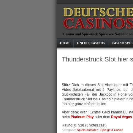
Casino und Spielothek Spiele wie Novoline onl
HOME
ONLINE CASINOS
CASINO SPIE
Thunderstruck Slot hier 
Stürz Dich in dieses Slot-Abenteuer mit T
Video-Spielautomat mit 9 Paylines, be
glücklichsten Fall der Jackpot in Höhe 
Thunderstruck Slot bei Casino Spielern run
ihn hier ganz einfach testen.
Aber denk dran: Echtes Geld kannst Du nat
beim
Platinum Play
oder dem
Royal Vegas
Rating: 8.7/
10
(3 votes cast)
Kategorie:
Spielautomaten
,
Spielgeld Casino