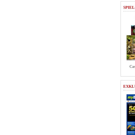
SPIE
Cas
EXKLU