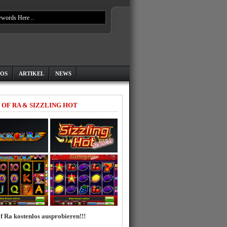
NOS
ARTIKEL
NEWS
OF RA & SIZZLING HOT
f Ra kostenlos ausprobieren!!!