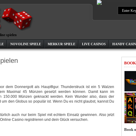
ine spielen
LE
NOVOLINE SPIELE
MERKUR SPIELE
LIVE CASINOS
HANDY CASI
spielen
BOOK 
hor dem Donnergott als Hauptfigur. Thunderstruck ist ein 5 Walzen
i dem Maximal 45 Münzen gesetzt werden können. Damit kann im
von 150.000 Münzen geknackt werden. Kein Wunder also, dass der
d um den Globus so populär ist. Wenn Du es nicht glaubst, kannst Du
ürlich auch nur beim Spiel mit echtem Einsatz gewinnen. Also jetzt
Online Casino registrieren und dein Glück versuchen.
Book o