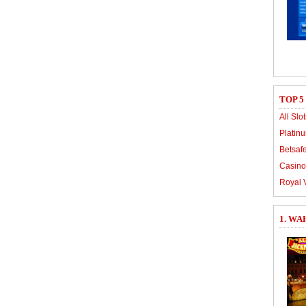
TOP 5
All Slo
Platin
Betsaf
Casino
Royal 
1. W