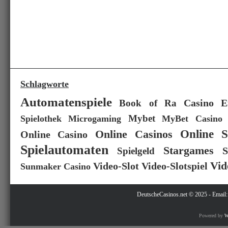
Schlagworte
Automatenspiele
Casino E
Book of Ra
Spielothek
Microgaming
Mybet
MyBet Casino
Online S
Online Casinos
Online Casino
Spielautomaten
Stargames
S
Spielgeld
Vid
Video-Slot
Video-Slotspiel
Sunmaker Casino
DeutscheCasinos.net © 2025 - Email: in
Powered by
W