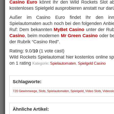
Casino Euro
könnt Ihr den Wild Rockets Slot a
kostenloses Spielgeld ausprobieren anstatt nur dar
Außer im Casino Euro findet Ihr den inno
Spielautomaten auch noch bei den folgenden Anbie
Ruf: Dem bekannten
MyBet Casino
unter der Rub
Casino
, beim modernen
Mr Green Casino
oder b
der Rubrik “Casino Red”.
Rating: 9.0/
10
(1 vote cast)
Wild Rockets Spielautomat hier kostenlos online sp
on
1
rating
Kategorie:
Spielautomaten
,
Spielgeld Casino
Schlagworte:
720 Gewinnwege
,
Slots
,
Spielautomaten
,
Spielgeld
,
Video Slots
,
Videosl
Ähnliche Artikel: