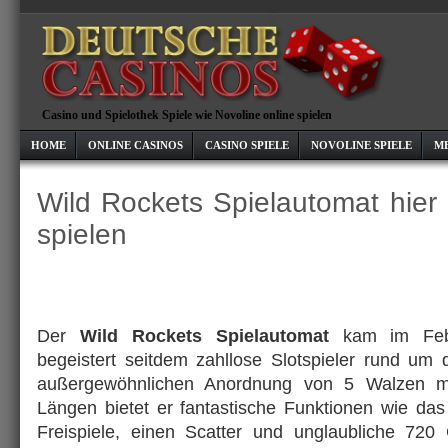
Casino und Spielothek Spiele wie Novoline online spielen
HOME
ONLINE CASINOS
CASINO SPIELE
NOVOLINE SPIELE
ME
Wild Rockets Spielautomat hier 
spielen
Der
Wild Rockets Spielautomat
kam im Febr
begeistert seitdem zahllose Slotspieler rund um
außergewöhnlichen Anordnung von 5 Walzen mit
Längen bietet er fantastische Funktionen wie das
Freispiele, einen Scatter und unglaubliche 7