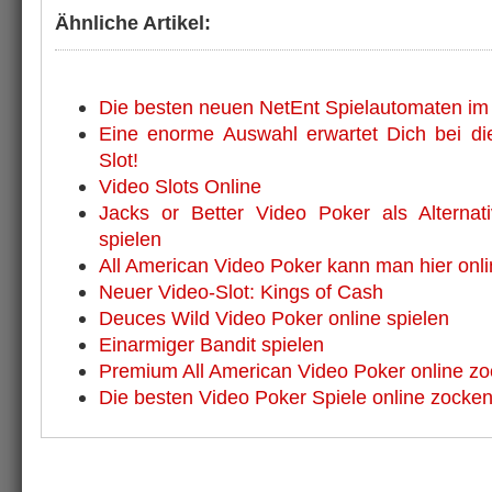
Ähnliche Artikel:
Die besten neuen NetEnt Spielautomaten i
Eine enorme Auswahl erwartet Dich bei di
Slot!
Video Slots Online
Jacks or Better Video Poker als Alterna
spielen
All American Video Poker kann man hier onli
Neuer Video-Slot: Kings of Cash
Deuces Wild Video Poker online spielen
Einarmiger Bandit spielen
Premium All American Video Poker online z
Die besten Video Poker Spiele online zocke