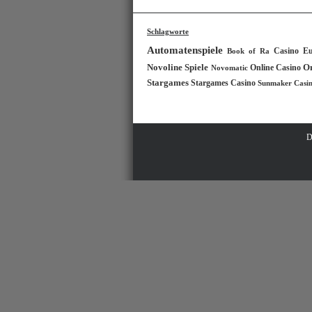
Schlagworte
Automatenspiele
Casino E
Book of Ra
On
Novoline Spiele
Online Casino
Novomatic
Stargames
Stargames Casino
Sunmaker Casi
D