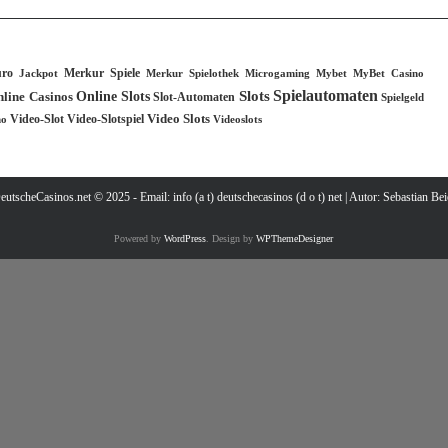
uro
Merkur Spiele
Merkur Spielothek
Microgaming
Mybet
Jackpot
MyBet Casino
Spielautomaten
Slots
line Casinos
Online Slots
Slot-Automaten
Spielgeld
Video Slots
Video-Slot
Video-Slotspiel
no
Videoslots
eutscheCasinos.net © 2025 - Email: info (a t) deutschecasinos (d o t) net | Autor:
Sebastian Bei
Powered by
WordPress
. Design by
WPThemeDesigner