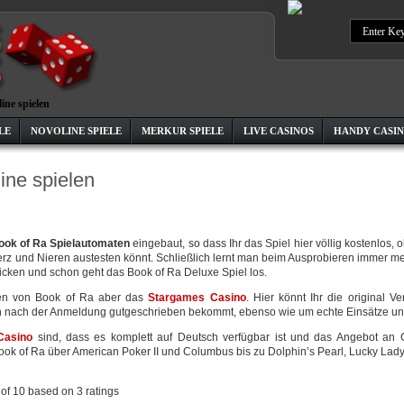
ine spielen
LE
NOVOLINE SPIELE
MERKUR SPIELE
LIVE CASINOS
HANDY CASI
ine spielen
ook of Ra Spielautomaten
eingebaut, so dass Ihr das Spiel hier völlig kostenlos
rz und Nieren austesten könnt. Schließlich lernt man beim Ausprobieren immer me
licken und schon geht das Book of Ra Deluxe Spiel los.
len von Book of Ra aber das
Stargames Casino
. Hier könnt Ihr die original
ich nach der Anmeldung gutgeschrieben bekommt, ebenso wie um echte Einsätze u
Casino
sind, dass es komplett auf Deutsch verfügbar ist und das Angebot an O
ok of Ra über American Poker II und Columbus bis zu Dolphin’s Pearl, Lucky Lady
 of
10
based on
3
ratings