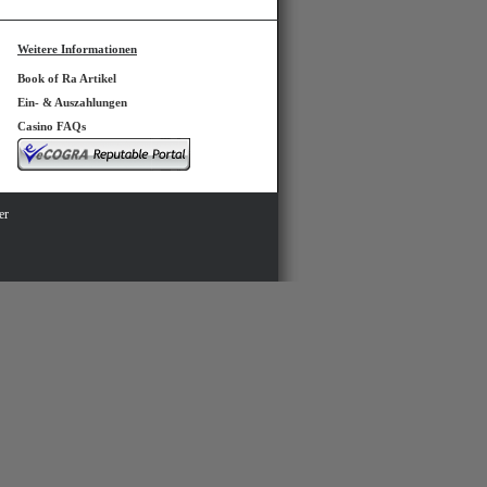
Weitere Informationen
Book of Ra Artikel
Ein- & Auszahlungen
Casino FAQs
er