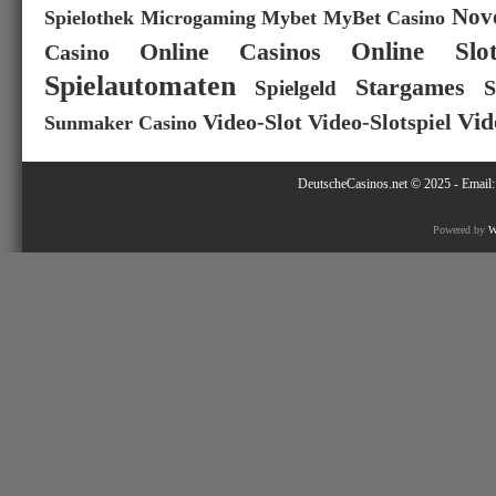
Novo
Spielothek
Microgaming
Mybet
MyBet Casino
Online Slot
Online Casinos
Casino
Spielautomaten
Stargames
S
Spielgeld
Vid
Video-Slot
Video-Slotspiel
Sunmaker Casino
DeutscheCasinos.net © 2025 - Email: in
Powered by
W