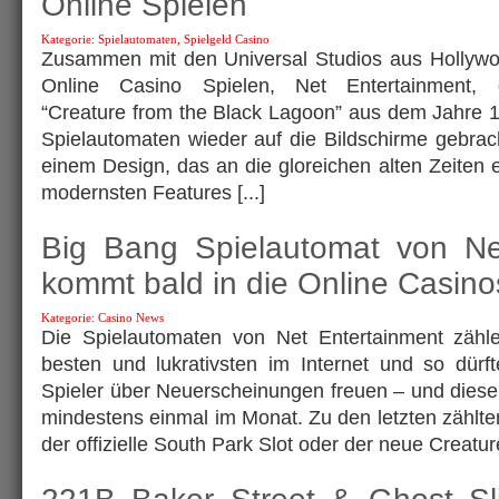
Online Spielen
Kategorie:
Spielautomaten
,
Spielgeld Casino
Zusammen mit den Universal Studios aus Hollywoo
Online Casino Spielen, Net Entertainment, de
“Creature from the Black Lagoon” aus dem Jahre 1
Spielautomaten wieder auf die Bildschirme gebracht
einem Design, das an die gloreichen alten Zeiten e
modernsten Features [...]
Big Bang Spielautomat von Ne
kommt bald in die Online Casino
Kategorie:
Casino News
Die Spielautomaten von Net Entertainment zähle
besten und lukrativsten im Internet und so dürft
Spieler über Neuerscheinungen freuen – und die
mindestens einmal im Monat. Zu den letzten zählten
der offizielle South Park Slot oder der neue Creature 