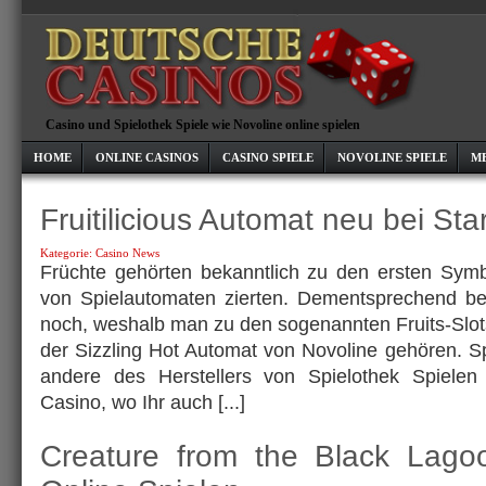
Casino und Spielothek Spiele wie Novoline online spielen
HOME
ONLINE CASINOS
CASINO SPIELE
NOVOLINE SPIELE
ME
Fruitilicious Automat neu bei St
Kategorie:
Casino News
Früchte gehörten bekanntlich zu den ersten Sym
von Spielautomaten zierten. Dementsprechend bel
noch, weshalb man zu den sogenannten Fruits-Slot
der Sizzling Hot Automat von Novoline gehören. Spi
andere des Herstellers von Spielothek Spiele
Casino, wo Ihr auch [...]
Creature from the Black Lago