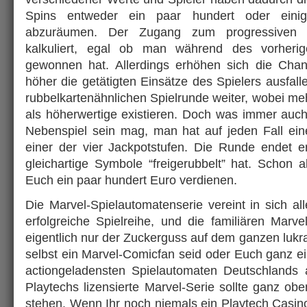
Spins entweder ein paar hundert oder einig
abzuräumen. Der Zugang zum progressiven Ja
kalkuliert, egal ob man während des vorherig
gewonnen hat. Allerdings erhöhen sich die Chan
höher die getätigten Einsätze des Spielers ausfall
rubbelkartenähnlichen Spielrunde weiter, wobei me
als höherwertige existieren. Doch was immer auch
Nebenspiel sein mag, man hat auf jeden Fall ei
einer der vier Jackpotstufen. Die Runde endet 
gleichartige Symbole “freigerubbelt” hat. Schon a
Euch ein paar hundert Euro verdienen.
Die Marvel-Spielautomatenserie vereint in sich al
erfolgreiche Spielreihe, und die familiären Marv
eigentlich nur der Zuckerguss auf dem ganzen lukra
selbst ein Marvel-Comicfan seid oder Euch ganz ei
actiongeladensten Spielautomaten Deutschlands 
Playtechs lizensierte Marvel-Serie sollte ganz obe
stehen. Wenn Ihr noch niemals ein Playtech Casino 