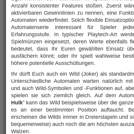
Anzahl konsistenter Features stoßen. Zuerst wär
aktivierbaren Gewinnlinien zu nennen, eine Funkti
Automaten wiederfindet. Solch flexible Einsatzop
Automatenserie interessant für Spieler je
Erfahrungsstufe. In typischer Playtech-Art werd
Spielmünzen eingesetzt, deren Werte ebenfalls fl
bedeutet, dass Ihr Euren gewählten Einsatz üb
ausfächern könnt; oder Ihr spielt wahlweise bes
höhere potentielle Ausschüttungen.
Ihr dürft Euch auch ein Wild (Joker) als standard
Unterschiedliche Automaten warten natürlich mi
und auch Wild-Symbolen und -Funktionen auf, ab
spielen sie sich ziemlich gleich. Auf dem Autom
Hulk
” kann das Wild beispielsweise über die gan
es an einer bestimmten Position auftaucht. Be
erscheinen die Wilds immer in Dreierstapeln und si
bequemerweise) auch noch die am höchsten ausza
Walzen.