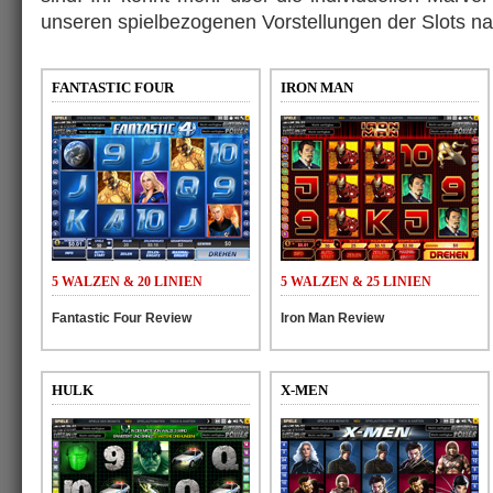
unseren spielbezogenen Vorstellungen der Slots na
FANTASTIC FOUR
IRON MAN
5 WALZEN & 20 LINIEN
5 WALZEN & 25 LINIEN
Fantastic Four Review
Iron Man Review
HULK
X-MEN