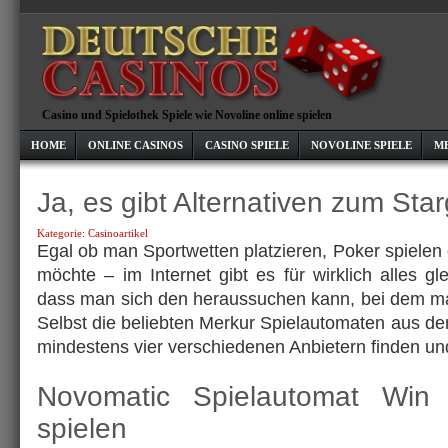
Casino und Spielothek Spiele wie Novoline online spielen
HOME
ONLINE CASINOS
CASINO SPIELE
NOVOLINE SPIELE
ME
Ja, es gibt Alternativen zum St
Kategorie:
Casinoartikel
Egal ob man Sportwetten platzieren, Poker spielen
möchte – im Internet gibt es für wirklich alles gl
dass man sich den heraussuchen kann, bei dem man
Selbst die beliebten Merkur Spielautomaten aus de
mindestens vier verschiedenen Anbietern finden und i
Novomatic Spielautomat Win 
spielen