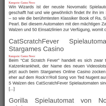
Kategorie:
Casino News
Win Wizards ist der neuste Novomatic Spielauto
geschafft hat und wie gewöhnlich findet Ihr ihn i
– so wie die berühmtesten Klassiker Book of Ra, Si
Pearl. Bei diesem Automaten mit den mächtigen Za
Walzen und 50 Einsatzlinien zur Verfügung, womit die
CatScratchFever Spielaut
Stargames Casino
Kategorie:
Casino News
Beim “Cat Scratch Fever” handelt es sich zwar 
Katzenkrankheit, der Name des neuen Videoslots
jetzt auch beim Stargames Online Casino zocken 
eher auf dem Rock’n’Roll Song von Ted Nugent au
5 Walzen des CatScratchFever Spielautomaten si
[...]
Gorilla Spielautomat von No