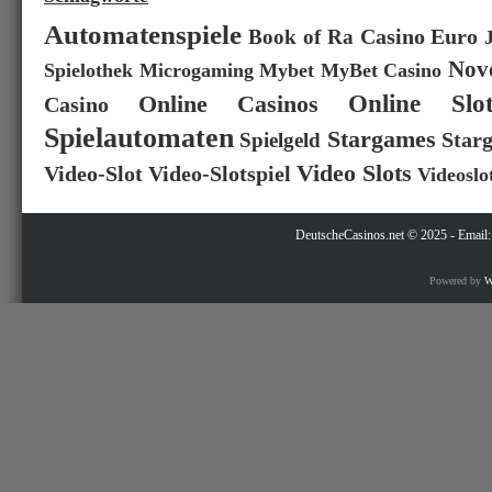
Automatenspiele
Casino Euro
Book of Ra
Novo
Spielothek
Microgaming
Mybet
MyBet Casino
Online Slot
Online Casinos
Casino
Spielautomaten
Stargames
Star
Spielgeld
Video Slots
Video-Slot
Video-Slotspiel
Videoslo
DeutscheCasinos.net © 2025 - Email: in
Powered by
W