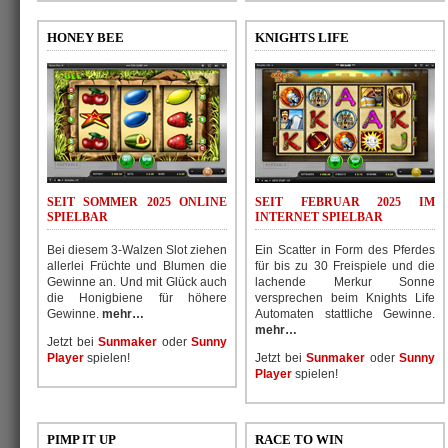
HONEY BEE
KNIGHTS LIFE
SEIT SOMMER 2025 ONLINE
SEIT FEBRUAR 2025 IM
SPIELBAR
INTERNET SPIELBAR
Bei diesem 3-Walzen Slot ziehen
Ein Scatter in Form des Pferdes
allerlei Früchte und Blumen die
für bis zu 30 Freispiele und die
Gewinne an. Und mit Glück auch
lachende Merkur Sonne
die Honigbiene für höhere
versprechen beim Knights Life
Gewinne.
mehr…
Automaten stattliche Gewinne.
mehr…
Jetzt bei
Sunmaker
oder
Sunny
Player
spielen!
Jetzt bei
Sunmaker
oder
Sunny
Player
spielen!
PIMP IT UP
RACE TO WIN