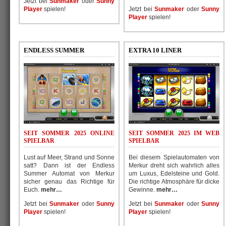
Jetzt bei
Sunmaker
oder
Sunny
Player
spielen!
Jetzt bei
Sunmaker
oder
Sunny
Player
spielen!
ENDLESS SUMMER
EXTRA 10 LINER
SEIT SOMMER 2025 ONLINE
SEIT SOMMER 2025 IM WEB
SPIELBAR
SPIELBAR
Lust auf Meer, Strand und Sonne
Bei diesem Spielautomaten von
satt? Dann ist der Endless
Merkur dreht sich wahrlich alles
Summer Automat von Merkur
um Luxus, Edelsteine und Gold.
sicher genau das Richtige für
Die richtige Atmosphäre für dicke
Euch.
mehr…
Gewinne.
mehr…
Jetzt bei
Sunmaker
oder
Sunny
Jetzt bei
Sunmaker
oder
Sunny
Player
spielen!
Player
spielen!