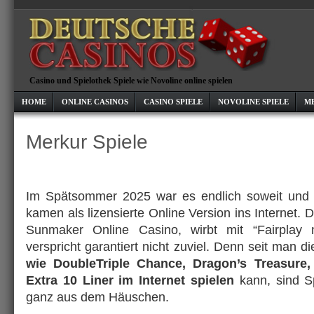
Casino und Spielothek Spiele wie Novoline online spielen
HOME
ONLINE CASINOS
CASINO SPIELE
NOVOLINE SPIELE
ME
Merkur Spiele
Im Spätsommer 2025 war es endlich soweit und d
kamen als lizensierte Online Version ins Internet. D
Sunmaker Online Casino, wirbt mit “Fairpla
verspricht garantiert nicht zuviel. Denn seit man d
wie DoubleTriple Chance, Dragon’s Treasure
Extra 10 Liner im Internet spielen
kann, sind Sp
ganz aus dem Häuschen.