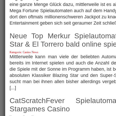
eine ganze Menge Glück dazu, mittlerweile ist es a
Mega Fortune Spielautomaten auch auf dem Hand
dort den oftmals millionenschweren Jackpot zu kn
Entertainment geben sich seit geraumer Zeit schließl
Neue Top Merkur Spielautomat
Star & El Torrero bald online spi
Kategorie:
Casino News
Mittlerweile kann man viele der beliebten Autom
bereits im Internet spielen und auch die Anzahl de
die Spiele mit der Sonne im Programm haben, ist 
absoluten Klassiker Blazing Star und den Super-S
sucht man bei ihnen allen bisher allerdings verg
[...]
CatScratchFever Spielaut
Stargames Casino