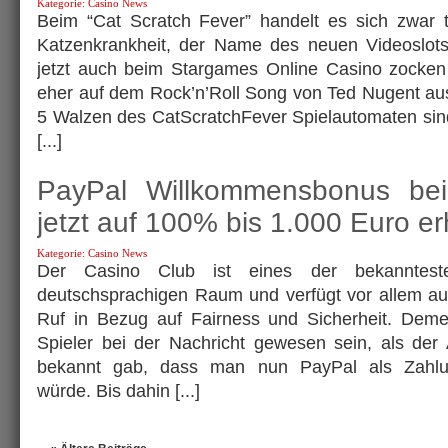
Kategorie:
Casino News
Beim “Cat Scratch Fever” handelt es sich zwar 
Katzenkrankheit, der Name des neuen Videoslots
jetzt auch beim Stargames Online Casino zocken 
eher auf dem Rock’n’Roll Song von Ted Nugent au
5 Walzen des CatScratchFever Spielautomaten si
[...]
PayPal Willkommensbonus be
jetzt auf 100% bis 1.000 Euro er
Kategorie:
Casino News
Der Casino Club ist eines der bekanntest
deutschsprachigen Raum und verfügt vor allem au
Ruf in Bezug auf Fairness und Sicherheit. Deme
Spieler bei der Nachricht gewesen sein, als der
bekannt gab, dass man nun PayPal als Zahlu
würde. Bis dahin [...]