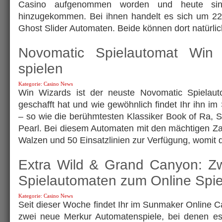
Casino aufgenommen worden und heute sind
hinzugekommen. Bei ihnen handelt es sich um 22
Ghost Slider Automaten. Beide können dort natürlic
Novomatic Spielautomat Win 
spielen
Kategorie:
Casino News
Win Wizards ist der neuste Novomatic Spielauto
geschafft hat und wie gewöhnlich findet Ihr ihn i
– so wie die berühmtesten Klassiker Book of Ra, Si
Pearl. Bei diesem Automaten mit den mächtigen Za
Walzen und 50 Einsatzlinien zur Verfügung, womit die
Extra Wild & Grand Canyon: Z
Spielautomaten zum Online Spie
Kategorie:
Casino News
Seit dieser Woche findet Ihr im Sunmaker Online C
zwei neue Merkur Automatenspiele, bei denen es