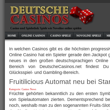
Casino und Spielothek Spiele wie Novoline online spielen
HOME
ONLINE CASINOS
CASINO SPIELE
NOVOLINE SPIELE
ME
In welchen Casinos gibt es die höchsten progress
Online Casino hat ein Spieler gerade den Jackpot 
neues in den großen deutschsprachigen Online
Bereich von DeutscheCasinos.net findest D
Glücksspiel- und Gambling-Bereich.
Fruitilicious Automat neu bei St
Kategorie:
Casino News
Früchte gehörten bekanntlich zu den ersten Sym
von Spielautomaten zierten. Dementsprechend bel
noch, weshalb man zu den sogenannten Fruits-Slot