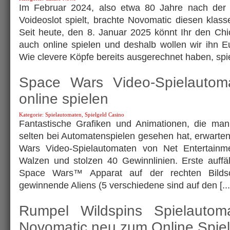
Im Februar 2024, also etwa 80 Jahre nach der Z
Voideoslot spielt, brachte Novomatic diesen klas
Seit heute, den 8. Januar 2025 könnt Ihr den Ch
auch online spielen und deshalb wollen wir ihn Eu
Wie clevere Köpfe bereits ausgerechnet haben, spie
Space Wars Video-Spielautoma
online spielen
Kategorie:
Spielautomaten
,
Spielgeld Casino
Fantastische Grafiken und Animationen, die man 
selten bei Automatenspielen gesehen hat, erwart
Wars Video-Spielautomaten von Net Entertainme
Walzen und stolzen 40 Gewinnlinien. Erste auffäl
Space Wars™ Apparat auf der rechten Bildsc
gewinnende Aliens (5 verschiedene sind auf den [...
Rumpel Wildspins Spielautom
Novomatic neu zum Online Spie