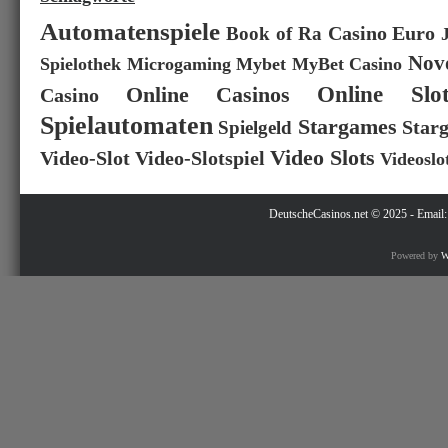
Automatenspiele
Casino Euro
Book of Ra
Novo
Spielothek
Microgaming
Mybet
MyBet Casino
Online Slot
Online Casinos
Casino
Spielautomaten
Stargames
Star
Spielgeld
Video Slots
Video-Slot
Video-Slotspiel
Videoslo
DeutscheCasinos.net © 2025 - Email: in
Powered by
W