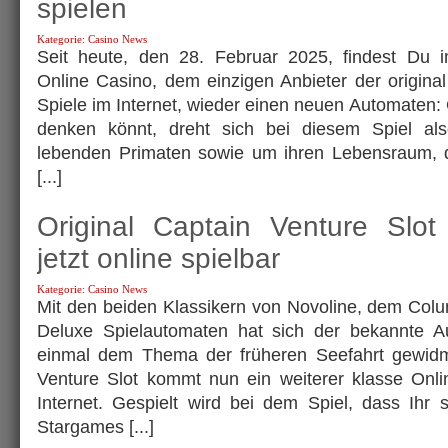
spielen
Kategorie:
Casino News
Seit heute, den 28. Februar 2025, findest Du
Online Casino, dem einzigen Anbieter der origina
Spiele im Internet, wieder einen neuen Automaten: 
denken könnt, dreht sich bei diesem Spiel al
lebenden Primaten sowie um ihren Lebensraum, d
[...]
Original Captain Venture Slo
jetzt online spielbar
Kategorie:
Casino News
Mit den beiden Klassikern von Novoline, dem Co
Deluxe Spielautomaten hat sich der bekannte Au
einmal dem Thema der früheren Seefahrt gewid
Venture Slot kommt nun ein weiterer klasse Onli
Internet. Gespielt wird bei dem Spiel, dass Ihr 
Stargames [...]