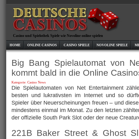
Casino und Spielothek Spiele wie Novoline online spielen
HOME
ONLINE CASINOS
CASINO SPIELE
NOVOLINE SPIELE
ME
Big Bang Spielautomat von Ne
kommt bald in die Online Casino
Kategorie:
Casino News
Die Spielautomaten von Net Entertainment zähle
besten und lukrativsten im Internet und so dürft
Spieler über Neuerscheinungen freuen – und die
mindestens einmal im Monat. Zu den letzten zählten
der offizielle South Park Slot oder der neue Creature 
221B Baker Street & Ghost Sl