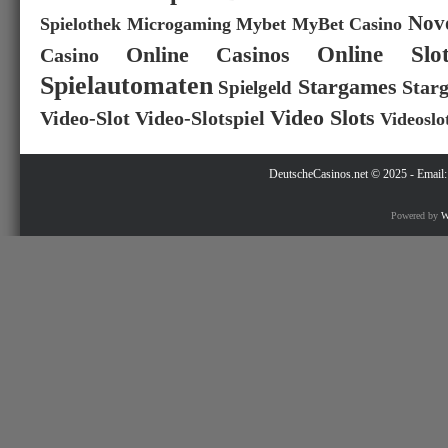
Novo
Spielothek
Microgaming
Mybet
MyBet Casino
Online Slot
Online Casinos
Casino
Spielautomaten
Stargames
Star
Spielgeld
Video Slots
Video-Slot
Video-Slotspiel
Videoslo
DeutscheCasinos.net © 2025 - Email: in
Powered by
W