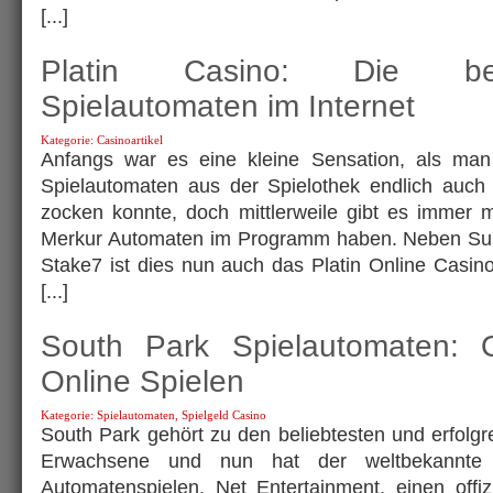
[...]
Platin Casino: Die be
Spielautomaten im Internet
Kategorie:
Casinoartikel
Anfangs war es eine kleine Sensation, als man 
Spielautomaten aus der Spielothek endlich auch
zocken konnte, doch mittlerweile gibt es immer m
Merkur Automaten im Programm haben. Neben Su
Stake7 ist dies nun auch das Platin Online Casin
[...]
South Park Spielautomaten:
Online Spielen
Kategorie:
Spielautomaten
,
Spielgeld Casino
South Park gehört zu den beliebtesten und erfolgr
Erwachsene und nun hat der weltbekannte H
Automatenspielen, Net Entertainment, einen offizie