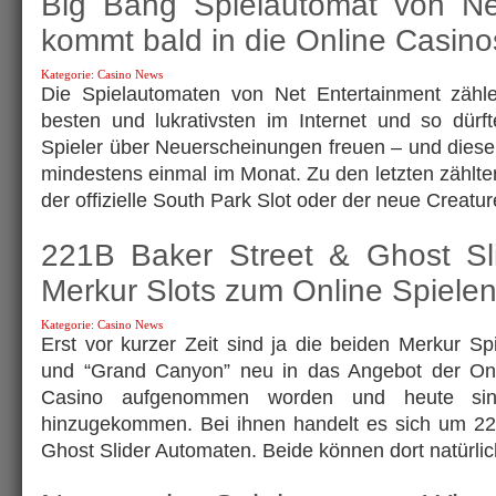
Big Bang Spielautomat von Ne
kommt bald in die Online Casino
Kategorie:
Casino News
Die Spielautomaten von Net Entertainment zähle
besten und lukrativsten im Internet und so dürft
Spieler über Neuerscheinungen freuen – und die
mindestens einmal im Monat. Zu den letzten zählten
der offizielle South Park Slot oder der neue Creature 
221B Baker Street & Ghost Sl
Merkur Slots zum Online Spiele
Kategorie:
Casino News
Erst vor kurzer Zeit sind ja die beiden Merkur Sp
und “Grand Canyon” neu in das Angebot der On
Casino aufgenommen worden und heute sind
hinzugekommen. Bei ihnen handelt es sich um 22
Ghost Slider Automaten. Beide können dort natürlic