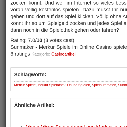
zocken könnt. Und weil im Internet so vieles besse
vorab völlig kostenlos spielen. Dazu müsst Ihr n
gehen und dort auf das Spiel klicken. Völlig ohne
könnt Ihr so um Spielgeld zocken und jedes Spiel au
dann noch in die Spielothek gehen oder fahren?
Rating: 7.0/
10
(8 votes cast)
Sunmaker - Merkur Spiele im Online Casino spiel
8
ratings
Kategorie:
Casinoartikel
Schlagworte:
Merkur Spiele
,
Merkur Spielothek
,
Online Spielen
,
Spielautomaten
,
Sunm
Ähnliche Artikel:
Magic Mirror Spielautomat von Merkur jetzt o