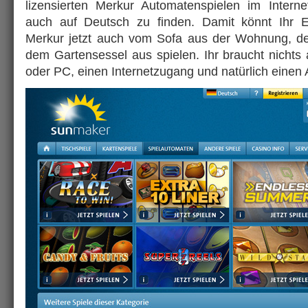
lizensierten Merkur Automatenspielen im Internet
auch auf Deutsch zu finden. Damit könnt Ihr Eu
Merkur jetzt auch vom Sofa aus der Wohnung, de
dem Gartensessel aus spielen. Ihr braucht nichts
oder PC, einen Internetzugang und natürlich einen