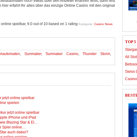
elautomaten noch etwas über den Anbieter erfahren wollt, dann lest
n hier erfahrt Ihr alles über das einzige Online Casino mit den original
online spielbar
,
9.0
out of
10
based on
1
rating
Kategorie:
Casino News
TOP 5
Starga
elautomaten
,
Sunmaker
,
Sunmaker Casino
,
Thunder Storm
,
All Slo
Betsso
Swiss 
Casino
BEST
jetzt online spielbar
ine spielen
ur jetzt online spielbar
Apple iPhone und iPad
wie Blazing Star & El…
ur Spiel online…
 Star auch dabei?