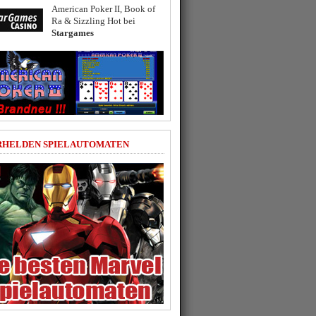
American Poker II, Book of
Ra & Sizzling Hot bei
Stargames
RHELDEN SPIELAUTOMATEN