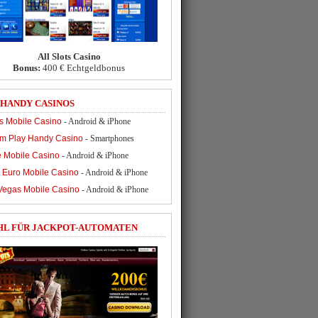
All Slots Casino
Bonus:
400 € Echtgeldbonus
 HANDY CASINOS
ts Mobile Casino
- Android & iPhone
um Play Handy Casino
- Smartphones
e Mobile Casino
- Android & iPhone
 Euro Mobile Casino
- Android & iPhone
Vegas Mobile Casino
- Android & iPhone
AHL FÜR JACKPOT-AUTOMATEN