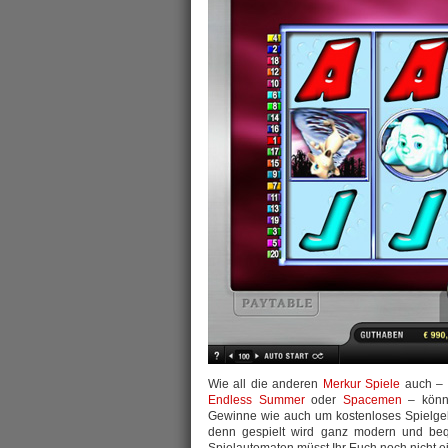
Wie all die anderen
Merkur Spiele
auch – 
Endless Summer
oder
Spacemen
– könnt
Gewinne wie auch um kostenloses Spielgel
denn gespielt wird ganz modern und beq