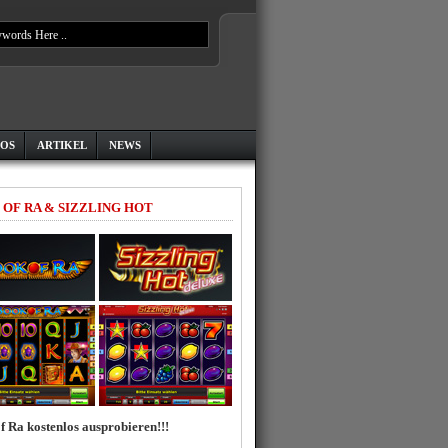
NOS
ARTIKEL
NEWS
OF RA & SIZZLING HOT
f Ra kostenlos ausprobieren!!!