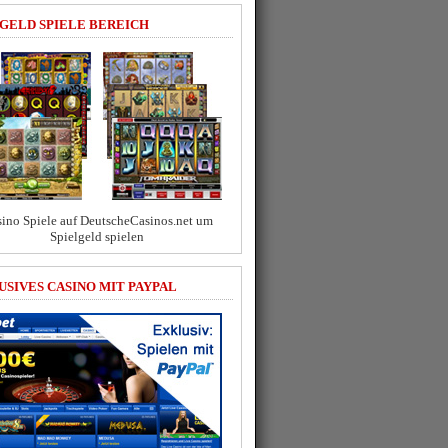
LGELD SPIELE BEREICH
ino Spiele auf DeutscheCasinos.net um
Spielgeld spielen
SIVES CASINO MIT PAYPAL