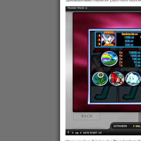
Spielautomaten müsst Ihr Euch noch nicht e