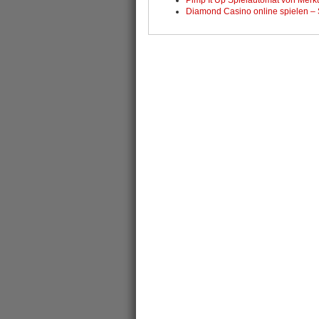
Pimp It Up Spielautomat von Merku
Diamond Casino online spielen –