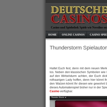
Casino und Spielothek Spiele wie Novoline onl
HOME
ONLINE CASINOS
CASINO SPIE
Thunderstorm Spielautoma
Haltet Euch fest, denn mit dem neuen Merku
los. Neben den klassischen Symbolen wie 
auf den Wirbelsturm achten, der Euch dic
rothaarigen Lady hoffen, denn hier könnt
den Walzen könnt Ihr diesen wie gewohnt be
dieses Automatenspiel bisher nur in der Spi
Casino
verfügbar.