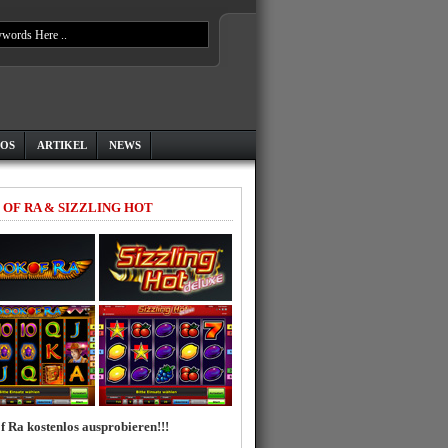
NOS
ARTIKEL
NEWS
OF RA & SIZZLING HOT
f Ra kostenlos ausprobieren!!!