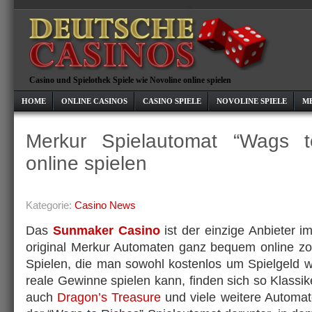
Casino und Spielothek Spiele wie Novoline online spielen
HOME
ONLINE CASINOS
CASINO SPIELE
NOVOLINE SPIELE
ME
Merkur Spielautomat “Wags to
online spielen
Kategorie:
Casino News
Das
Sunmaker Casino
ist der einzige Anbieter im
original Merkur Automaten ganz bequem online zoc
Spielen, die man sowohl kostenlos um Spielgeld 
reale Gewinne spielen kann, finden sich so Klassi
auch
Dragon’s Treasure
und viele weitere Automat