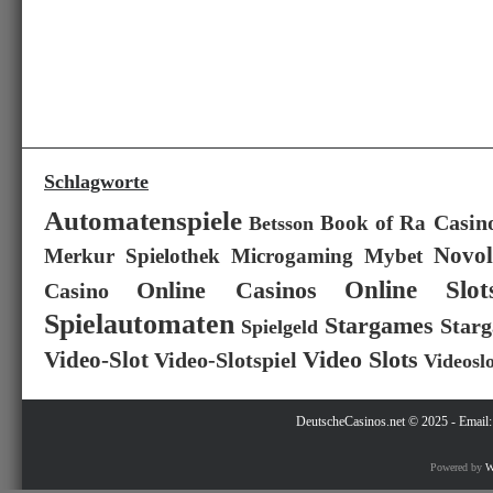
Schlagworte
Automatenspiele
Casin
Book of Ra
Betsson
Novol
Merkur Spielothek
Microgaming
Mybet
Online Slot
Online Casinos
Casino
Spielautomaten
Stargames
Star
Spielgeld
Video Slots
Video-Slot
Video-Slotspiel
Videoslo
DeutscheCasinos.net © 2025 - Email: in
Powered by
W