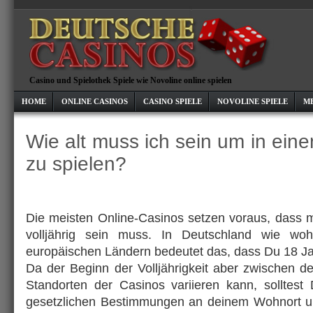
Casino und Spielothek Spiele wie Novoline online spielen
HOME
ONLINE CASINOS
CASINO SPIELE
NOVOLINE SPIELE
ME
Wie alt muss ich sein um in ein
zu spielen?
Die meisten Online-Casinos setzen voraus, dass m
volljährig sein muss. In Deutschland wie wo
europäischen Ländern bedeutet das, dass Du 18 Jah
Da der Beginn der Volljährigkeit aber zwischen 
Standorten der Casinos variieren kann, solltest
gesetzlichen Bestimmungen an deinem Wohnort u