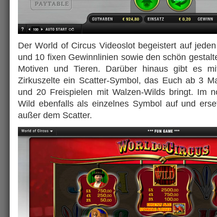
Der World of Circus Videoslot begeistert auf jeden
und 10 fixen Gewinnlinien sowie den schön gestalt
Motiven und Tieren. Darüber hinaus gibt es m
Zirkuszelte ein Scatter-Symbol, das Euch ab 3 M
und 20 Freispielen mit Walzen-Wilds bringt. Im n
Wild ebenfalls als einzelnes Symbol auf und erse
außer dem Scatter.