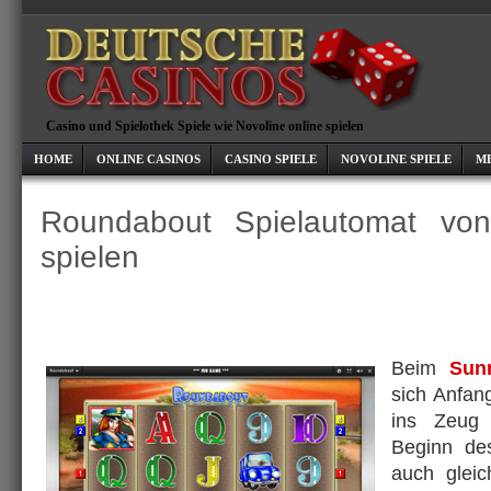
Casino und Spielothek Spiele wie Novoline online spielen
HOME
ONLINE CASINOS
CASINO SPIELE
NOVOLINE SPIELE
ME
Roundabout Spielautomat von
spielen
Beim
Sun
sich Anfang
ins Zeug
Beginn de
auch gleic