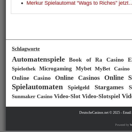
Merkur Spielautomat “Wags to Riches” jetzt
Schlagworte
Automatenspiele
Casino E
Book of Ra
Spielothek
Microgaming
Mybet
MyBet Casino
Online S
Online Casinos
Online Casino
Spielautomaten
Stargames
S
Spielgeld
Vid
Video-Slot
Video-Slotspiel
Sunmaker Casino
DeutscheCasinos.net © 2025 - Email: in
Powered by
W