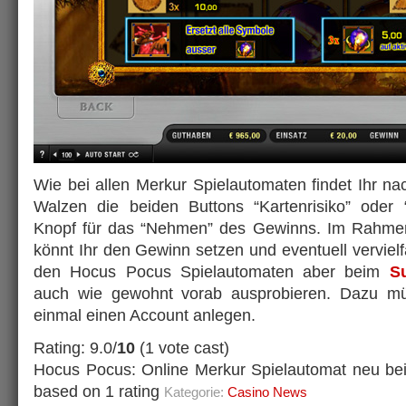
Wie bei allen Merkur Spielautomaten findet Ihr n
Walzen die beiden Buttons “Kartenrisiko” oder 
Knopf für das “Nehmen” des Gewinns. Im Rahmen 
könnt Ihr den Gewinn setzen und eventuell vervielf
den Hocus Pocus Spielautomaten aber beim
S
auch wie gewohnt vorab ausprobieren. Dazu mü
einmal einen Account anlegen.
Rating: 9.0/
10
(1 vote cast)
Hocus Pocus: Online Merkur Spielautomat neu be
based on
1
rating
Kategorie:
Casino News